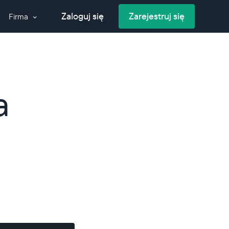
Zaloguj się
Zarejestruj się
Firma
Kontakt
meru
O nas
elefonów
Blog
 przed
h
Glossary
życiem
a
Media
ry
oIP o globalną
łosowych i
iadomości
aangażowanie
ersję