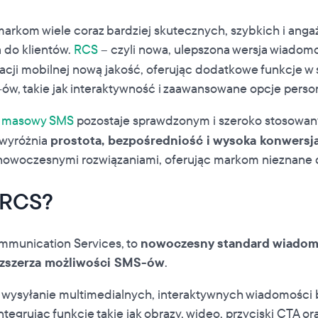
markom wiele coraz bardziej skutecznych, szybkich i ang
 do klientów.
RCS
– czyli nowa, ulepszona wersja wiadom
acji mobilnej nową jakość, oferując dodatkowe funkcje w
w, takie jak interaktywność i zaawansowane opcje persona
y
masowy SMS
pozostaje sprawdzonym i szeroko stosowa
 wyróżnia
prostota, bezpośredniość i wysoka konwersj
 z nowoczesnymi rozwiązaniami, oferując markom nieznane
t RCS?
ommunication Services, to
nowoczesny standard wiadomo
ozszerza możliwości SMS-ów
.
 wysyłanie multimedialnych, interaktywnych wiadomości
ntegrując funkcje takie jak obrazy, wideo, przyciski CTA o