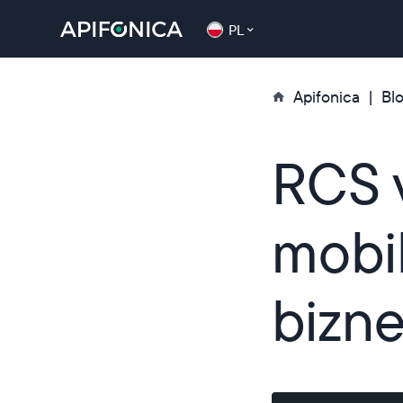
PL
Apifonica
Bl
RCS 
mobil
bizn