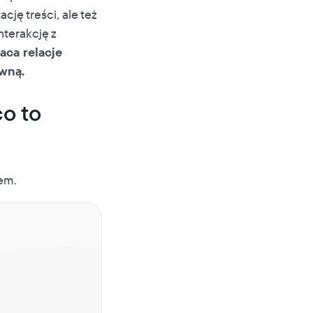
cję treści, ale też
terakcję z
ca relacje
ywną.
o to
em.