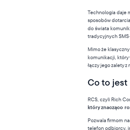
Technologia daje 
sposobów dotarcia
do świata komunik
tradycyjnych SMS-ó
Mimo że klasyczn
komunikacji, który
łączy jego zalety
Co to jes
RCS, czyli Rich C
który znacząco r
Pozwala firmom na
telefon odbiorcy, i