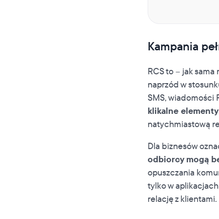
Kampania pełn
RCS to – jak sama 
naprzód w stosunk
SMS, wiadomości
klikalne elementy
natychmiastową r
Dla biznesów ozna
odbiorcy mogą b
opuszczania komun
tylko w aplikacjac
relację z klientami.