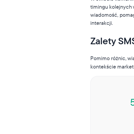
timingu kolejnych 
wiadomość, pomaga
interakcji.
Zalety SMS
Pomimo różnic, w
kontekście marketi