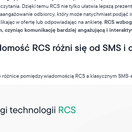
czytania. Dzięki temu RCS nie tylko ułatwia lepszą prezenta
zaangażowanie odbiorcy, który może natychmiast podjąć in
likając w ofertę lub odpowiadając na ankietę.
RCS wzboga
m, czyniąc komunikację bardziej angażującą i interakt
omość RCS różni się od SMS i c
wne różnice pomiędzy wiadomością RCS a klasycznym SMS-