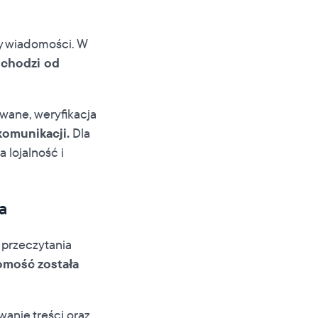
y wiadomości. W
ochodzi od
wane, weryfikacja
komunikacji.
Dla
 lojalność i
a
 przeczytania
omość została
anie treści oraz