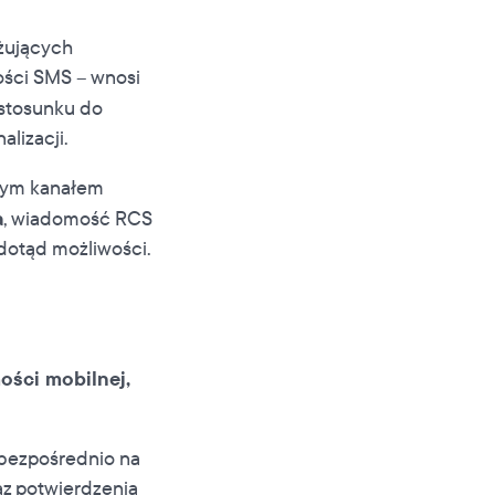
ażujących
ości SMS – wnosi
 stosunku do
lizacji.
nym kanałem
a
, wiadomość RCS
 dotąd możliwości.
ści mobilnej,
 bezpośrednio na
raz potwierdzenia