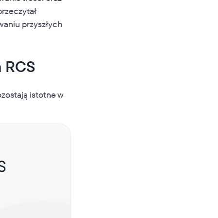
przeczytał
waniu przyszłych
a RCS
ozostają istotne w