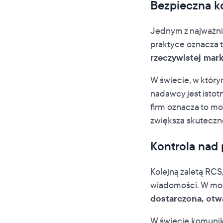
Bezpieczna ko
Jednym z najważni
praktyce oznacza t
rzeczywistej mark
W świecie, w który
nadawcy jest ist
firm oznacza to mo
zwiększa skuteczn
Kontrola nad 
Kolejną zaletą RCS
wiadomości. W mo
dostarczona, otwa
W świecie komunika