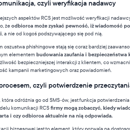
munikacja, czyli weryfikacja nadawcy
ejszych aspektów RCS jest możliwość weryfikacji nadawc
o, że
odbiorca może zyskać pewność, iż wiadomość p
i
, a nie od kogoś podszywającego się pod nią.
m oszustwa phishingowe stają się coraz bardziej zaawanso
otnym elementem
budowania zaufania i bezpieczeństwa 
żliwość bezpieczniejszej interakcji z klientem, co wzmacnia
ość kampanii marketingowych oraz powiadomień.
procesem, czyli potwierdzenie przeczytani
, która odróżnia go od SMS-ów, jest funkcja potwierdzenia
delu komunikacji RCS
firmy mogą zobaczyć, kiedy wiad
rta i czy odbiorca aktualnie na nią odpowiada.
cji biznesowej jest to element, który pozwala na dostosow