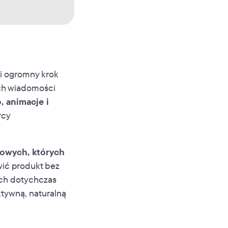
wi ogromny krok
ch wiadomości
, animacje i
rcy
owych, których
wić produkt bez
ych dotychczas
ktywną, naturalną