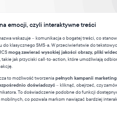
a emocji, czyli interaktywne treści
nazwa wskazuje – komunikacja o bogatej treści, co stano
u do klasycznego SMS-a. W przeciwieństwie do tekstowy
 RCS
mogą zawierać wysokiej jakości obrazy, pliki wideo
, takie jak przyciski call-to-action, które umożliwiają odbio
eakcję.
cza to możliwość tworzenia
pełnych kampanii marketing
ezpośrednio doświadczyć
– kliknąć, obejrzeć, czy zamó
ikatora. To doświadczenie podobne do funkcji dostępn
h mobilnych, co pozwala markom nawiązać bardziej intera