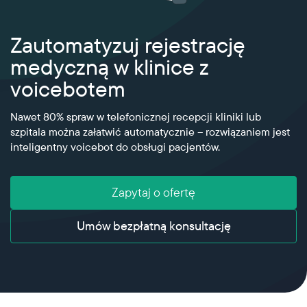
Wzbogać swoją infrastrukturę VoIP o globalną
sieć połączeń głosowych i tekstowych
Wszystkie branże
Blog
Zautomatyzuj rejestrację
Platforma w chmurze
Glossary
Ogromna elastyczność dzięki możliwości
medyczną w klinice z
tworzenia unikalnych rozwiązań w ramach
Media
naszej platformy telekomunikacyjnej
voicebotem
RCS
Nawet 80% spraw w telefonicznej recepcji kliniki lub
Interaktywne wiadomości zwiększające
zaangażowanie klientów i konwersję
szpitala można załatwić automatycznie – rozwiązaniem jest
inteligentny voicebot do obsługi pacjentów.
Zapytaj o ofertę
Umów bezpłatną konsultację