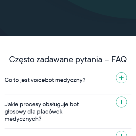
Często zadawane pytania – FAQ
Co to jest voicebot medyczny?
Inteligentny, oparty na AI voicebot do
Jakie procesy obsługuje bot
obsługi pacjentów pełni rolę wirtualnego
głosowy dla placówek
recepcjonisty. Swobodnie rozmawia z
medycznych?
pacjentami w języku naturalnym –
niezależnie od tego, jakich słów użyje