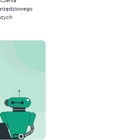
ączenia
narzędziowego
szych