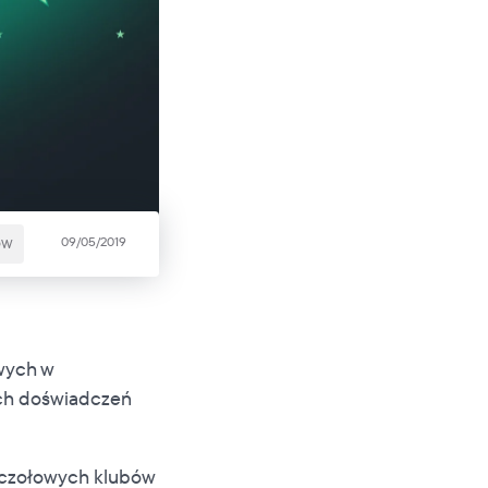
09/05/2019
ÓW
owych w
ych doświadczeń
 czołowych klubów