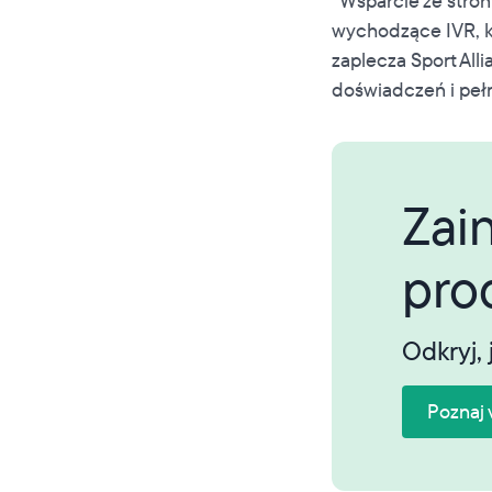
"Wsparcie ze stro
wychodzące IVR, k
zaplecza Sport All
doświadczeń i pełn
Zai
pro
Odkryj, 
Poznaj 