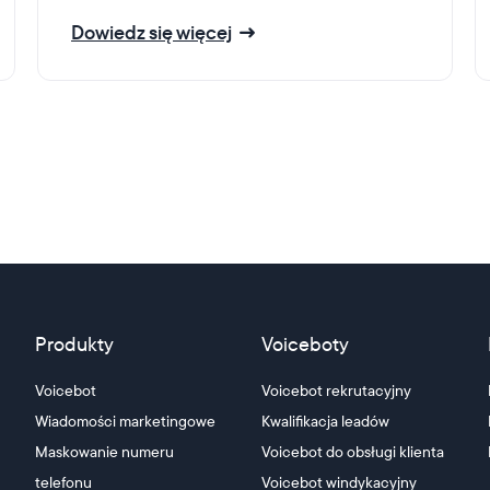
Dowiedz się więcej
Produkty
Voiceboty
Voicebot
Voicebot rekrutacyjny
Wiadomości marketingowe
Kwalifikacja leadów
Maskowanie numeru
Voicebot do obsługi klienta
telefonu
Voicebot windykacyjny