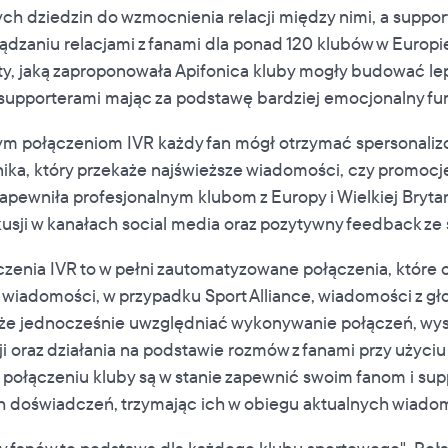
ch dziedzin do wzmocnienia relacji między nimi, a suppo
ądzaniu relacjami z fanami dla ponad 120 klubów w Europie
rty, jaką zaproponowała Apifonica kluby mogły budować lep
i supporterami mając za podstawę bardziej emocjonalny f
m połączeniom IVR każdy fan mógł otrzymać spersonaliz
a, który przekaże najświeższe wiadomości, czy promocje 
zapewniła profesjonalnym klubom z Europy i Wielkiej Brytan
sji w kanałach social media oraz pozytywny feedback ze 
enia IVR to w pełni zautomatyzowane połączenia, które 
 wiadomości, w przypadku Sport Alliance, wiadomości z g
że jednocześnie uwzględniać wykonywanie połączeń, wys
i oraz działania na podstawie rozmów z fanami przy użyci
 połączeniu kluby są w stanie zapewnić swoim fanom i su
doświadczeń, trzymając ich w obiegu aktualnych wiadom