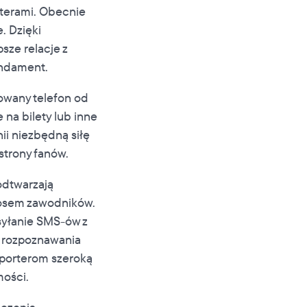
rterami. Obecnie
. Dzięki
sze relacje z
undament.
owany telefon od
na bilety lub inne
ii niezbędną siłę
strony fanów.
odtwarzają
łosem zawodników.
yłanie SMS-ów z
u rozpoznawania
pporterom szeroką
ości.