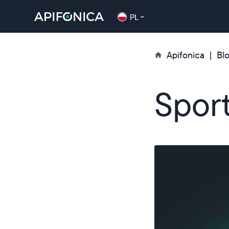
PL
Apifonica
Bl
Sport