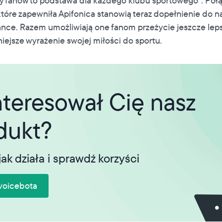
ny fanów to podstawa dla każdego klubu sportowego". Poł
tóre zapewniła Apifonica stanowią teraz dopełnienie do 
iance. Razem umożliwiają one fanom przeżycie jeszcze lep
iejsze wyrażenie swojej miłości do sportu.
nteresował Cię nasz
dukt?
jak działa i sprawdź korzyści
voicebota