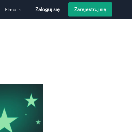
Zaloguj się
Zarejestruj się
Firma
Kontakt
meru
O nas
elefonów
Blog
 przed
h
Glossary
życiem
Media
ry
oIP o globalną
łosowych i
iadomości
aangażowanie
ersję