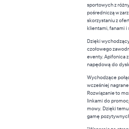
sportowych z różny
pośredniczą w zarz
skorzystaniu z ofe
klientami, fanami 
Dzięki wychodzący
czołowego zawodnik
eventy. Apifonica 
napędową do dysku
Wychodzące połącz
wcześniej nagrane
Rozwiązanie to mo
linkami do promocj
mowy. Dzięki temu
gamę pozytywnych 