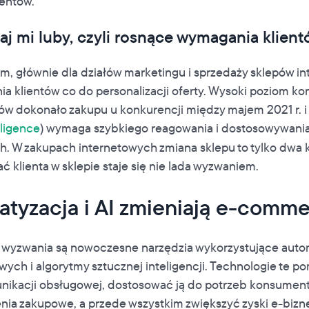
ientów.
aj mi luby, czyli rosnące wymagania klien
m, głównie dla działów marketingu i sprzedaży sklepów i
a klientów co do personalizacji oferty. Wysoki poziom ko
ów dokonało zakupu u konkurencji między majem 2021 r. i
lligence
) wymaga szybkiego reagowania i dostosowywania
. W zakupach internetowych zmiana sklepu to tylko dwa kl
ć klienta w sklepie staje się nie lada wyzwaniem.
atyzacja i AI zmieniają e-comm
 wyzwania są nowoczesne narzędzia wykorzystujące auto
ch i algorytmy sztucznej inteligencji. Technologie te p
ikacji obsługowej, dostosować ją do potrzeb konsument
nia zakupowe, a przede wszystkim zwiększyć zyski e-biz