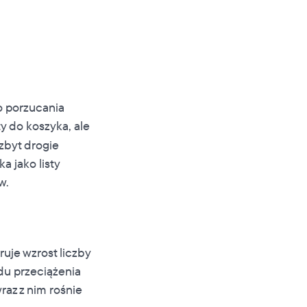
o porzucania
y do koszyka, ale
zbyt drogie
 jako listy
w.
uje wzrost liczby
du przeciążenia
raz z nim rośnie