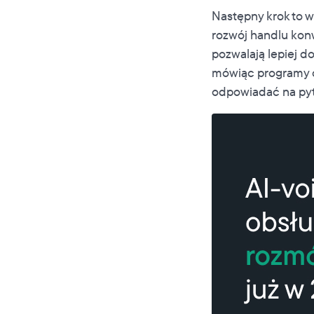
Następny krok to 
rozwój handlu kon
pozwalają lepiej d
mówiąc programy op
odpowiadać na pyt