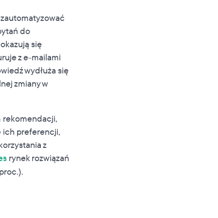
e zautomatyzować
pytań do
okazują się
uruje z e-mailami
owiedź wydłuża się
lnej zmiany w
m rekomendacji,
ich preferencji,
korzystania z
es
rynek rozwiązań
proc.).