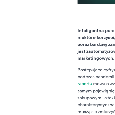
Inteligentna pers
niektóre korzyści
coraz bardziej za
jest zautomatyzo
marketingowych. 
Postępująca cyfryz
podczas pandemii 
raportu
mowa o wzro
samym pojawią się 
zakupowymi, a tak
charakterystyczna d
muszą się zmierzyć