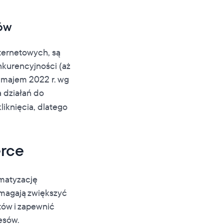
tów
nternetowych, są
nkurencyjności (aż
 majem 2022 r. wg
 działań do
iknięcia, dlatego
erce
matyzację
omagają zwiększyć
ów i zapewnić
nesów.