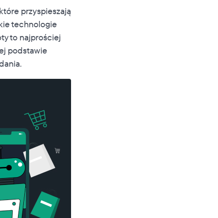
tóre przyspieszają
kie technologie
y to najprościej
jej podstawie
dania.