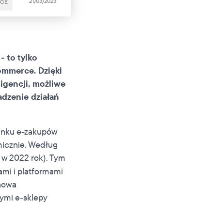
21/03/2023
CE
- to tylko
commerce. Dzięki
igencji, możliwe
adzenie działań
runku e-zakupów
micznie. Według
 w 2022 rok). Tym
ami i platformami
enowa
rymi e-sklepy