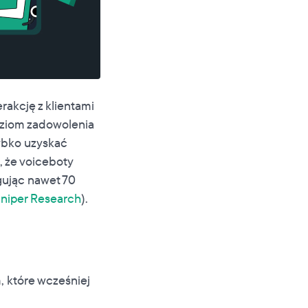
rakcję z klientami
poziom zadowolenia
zybko uzyskać
, że voiceboty
gując nawet 70
niper Research
).
 które wcześniej