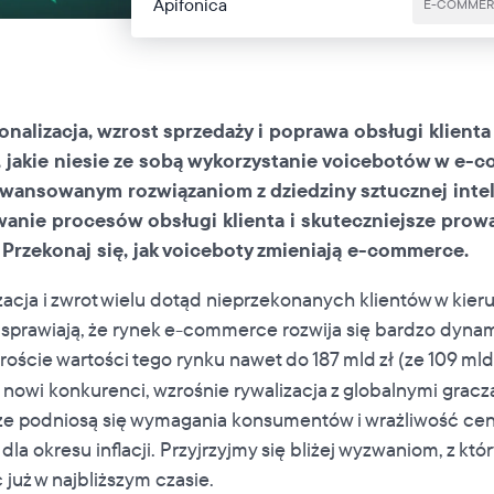
Apifonica
E-COMMER
onalizacja, wzrost sprzedaży i poprawa obsługi klienta 
, jakie niesie ze sobą wykorzystanie voicebotów w e-
awansowanym rozwiązaniom z dziedziny sztucznej intel
wanie procesów obsługi klienta i skuteczniejsze prow
Przekonaj się, jak voiceboty zmieniają e-commerce.
acja i zwrot wielu dotąd nieprzekonanych klientów w kie
sprawiają, że rynek e-commerce rozwija się bardzo dyna
ście wartości tego rynku nawet do 187 mld zł (ze 109 mld
nowi konkurenci, wzrośnie rywalizacja z globalnymi gracz
że podniosą się wymagania konsumentów i wrażliwość c
la okresu inflacji. Przyjrzyjmy się bliżej wyzwaniom, z któ
 już w najbliższym czasie.