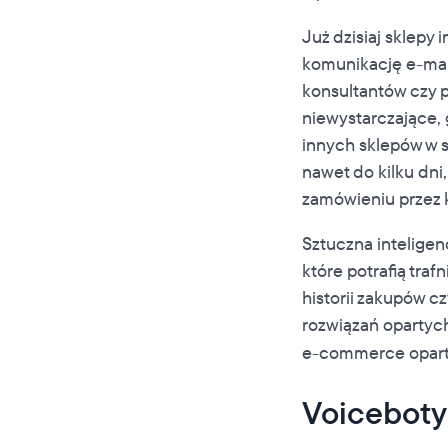
Już dzisiaj sklep
komunikację e-mai
konsultantów czy p
niewystarczające, 
innych sklepów w s
nawet do kilku dni
zamówieniu przez k
Sztuczna inteligen
które potrafią tra
historii zakupów cz
rozwiązań opartych
e-commerce opartyc
Voiceboty