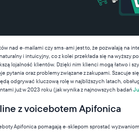
w nad e-mailami czy sms-ami jest to, że pozwalają na inte
naturalny i intuicyjny, co z kolei przekłada się na wyższy 
kszą lojalność klientów. Dzięki nim klienci mogą łatwo i s
e pytania oraz problemy związane z zakupami. Szacuje się
 będą odgrywać kluczową rolę w najbliższych latach, obsłu
entami już w 2023 roku (jak wynika z najnowszych badań
Ju
line z voicebotem Apifonica
ceboty Apifonica pomagają e-sklepom sprostać wyzwaniom,