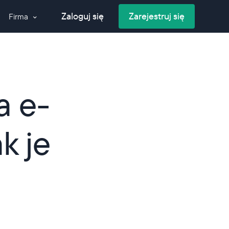
Zaloguj się
Zarejestruj się
Firma
Kontakt
meru
O nas
elefonów
Blog
 przed
h
Glossary
życiem
a e-
Media
ry
k je
oIP o globalną
łosowych i
iadomości
aangażowanie
ersję