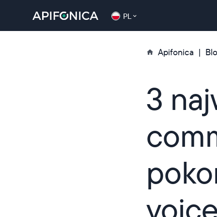
PL
Apifonica
Bl
3 naj
comme
poko
voic