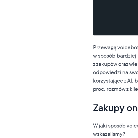
Przewagą voicebotó
w sposób bardziej 
z zakupów oraz wię
odpowiedzi na swoj
korzystające z AI,
proc. rozmów z kli
Zakupy on
W jaki sposób voi
wskazaliśmy?