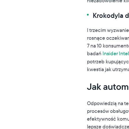
niezadowolenie kl
Krokodyla d
I trzecim wyzwanie
rosnące oczekiwani
7 na 10 konsument
badań
Insider Inte
potrzeb kupujących
kwestia jak utrzyma
Jak autom
Odpowiedzią na te
procesów obsługowy
efektywność komun
lepsze doświadcze