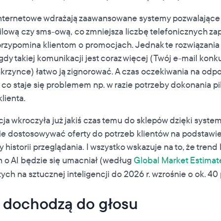
y internetowe wdrażają zaawansowane systemy pozwalając
lową czy sms-ową, co zmniejsza liczbę telefonicznych za
rzypomina klientom o promocjach. Jednak te rozwiązania 
gdy takiej komunikacji jest coraz więcej (Twój e-mail konk
krzynce) łatwo ją zignorować. A czas oczekiwania na odp
, co staje się problemem np. w razie potrzeby dokonania pi
lienta.
cja wkroczyła już jakiś czas temu do sklepów dzięki syste
fnie dostosowywać oferty do potrzeb klientów na podstawie 
y historii przeglądania. I wszystko wskazuje na to, że trend 
 o AI będzie się umacniał (według
Global Market Estimat
h na sztucznej inteligencji do 2026 r. wzrośnie o ok. 40 
 dochodzą do głosu