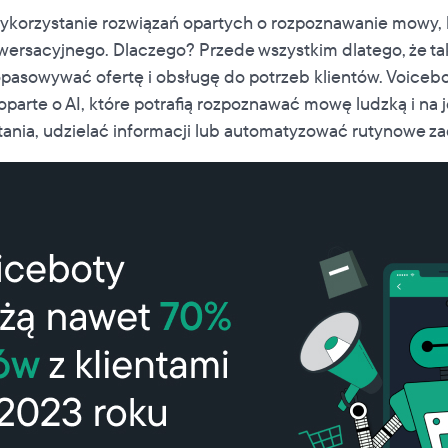
wykorzystanie rozwiązań opartych o rozpoznawanie mowy, k
wersacyjnego. Dlaczego? Przede wszystkim dlatego, że ta
opasowywać ofertę i obsługę do potrzeb klientów. Voicebot
arte o AI, które potrafią rozpoznawać mowę ludzką i na 
ania, udzielać informacji lub automatyzować rutynowe za