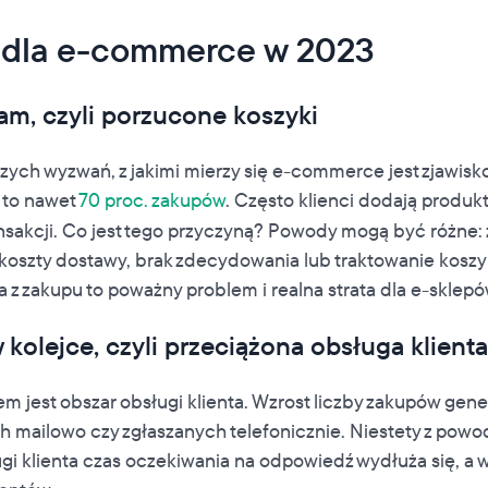
 dla e-commerce w 2023
am, czyli porzucone koszyki
ych wyzwań, z jakimi mierzy się e-commerce jest zjawisk
 to nawet
70 proc. zakupów
. Często klienci dodają produkt
nsakcji. Co jest tego przyczyną? Powody mogą być różne: 
koszty dostawy, brak zdecydowania lub traktowanie koszyka
 z zakupu to poważny problem i realna strata dla e-sklepó
 kolejce, czyli przeciążona obsługa klienta
 jest obszar obsługi klienta. Wzrost liczby zakupów gener
 mailowo czy zgłaszanych telefonicznie. Niestety z powo
gi klienta czas oczekiwania na odpowiedź wydłuża się, a w