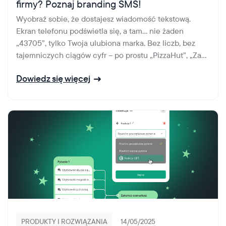
firmy? Poznaj branding SMS!
Wyobraź sobie, że dostajesz wiadomość tekstową.
Ekran telefonu podświetla się, a tam… nie żaden
„43705”, tylko Twoja ulubiona marka. Bez liczb, bez
tajemniczych ciągów cyfr – po prostu „PizzaHut”, „Za...
Dowiedz się więcej
PRODUKTY I ROZWIĄZANIA
14/05/2025