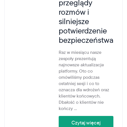
przeglądy
Wzbogać swoją infrastrukturę VoIP o globalną
sieć połączeń głosowych i tekstowych
rozmów i
Wszystkie branże
Blog
Platforma w chmurze
silniejsze
Glossary
Ogromna elastyczność dzięki możliwości
tworzenia unikalnych rozwiązań w ramach
potwierdzenie
Media
naszej platformy telekomunikacyjnej
bezpieczeństwa
RCS
Interaktywne wiadomości zwiększające
Raz w miesiącu nasze
zaangażowanie klientów i konwersję
zespoły prezentują
najnowsze aktualizacje
platformy. Oto co
omówiliśmy podczas
ostatniej sesji i co to
oznacza dla wdrożeń oraz
klientów końcowych.
Dbałość o klientów nie
kończy ...
Czytaj więcej