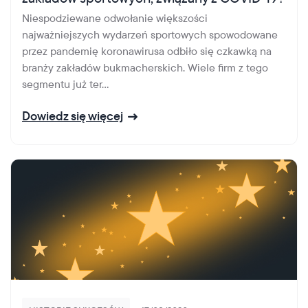
Wzbogać swoją infrastrukturę VoIP o globalną
sieć połączeń głosowych i tekstowych
Niespodziewane odwołanie większości
Wszystkie branże
Blog
najważniejszych wydarzeń sportowych spowodowane
Platforma w chmurze
Glossary
przez pandemię koronawirusa odbiło się czkawką na
Ogromna elastyczność dzięki możliwości
tworzenia unikalnych rozwiązań w ramach
branży zakładów bukmacherskich. Wiele firm z tego
Media
naszej platformy telekomunikacyjnej
segmentu już ter...
RCS
Dowiedz się więcej
Interaktywne wiadomości zwiększające
zaangażowanie klientów i konwersję